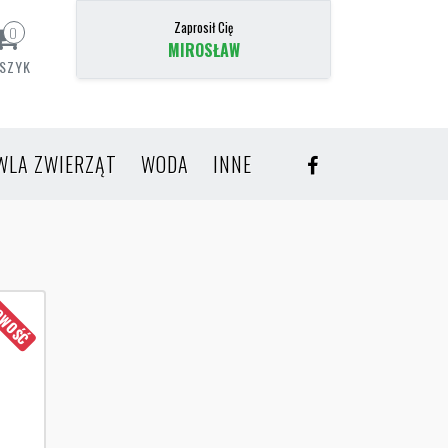
Zaprosił Cię
0
MIROSŁAW
SZYK
WLA ZWIERZĄT
WODA
INNE
WOŚĆ