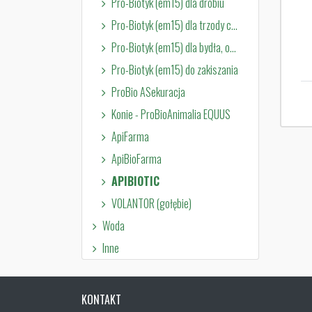
Pro-Biotyk (em15) dla drobiu
Pro-Biotyk (em15) dla trzody chlewnej
Pro-Biotyk (em15) dla bydła, owiec i kóz
Pro-Biotyk (em15) do zakiszania
ProBio ASekuracja
Konie - ProBioAnimalia EQUUS
ApiFarma
ApiBioFarma
APIBIOTIC
VOLANTOR (gołębie)
Woda
Inne
KONTAKT